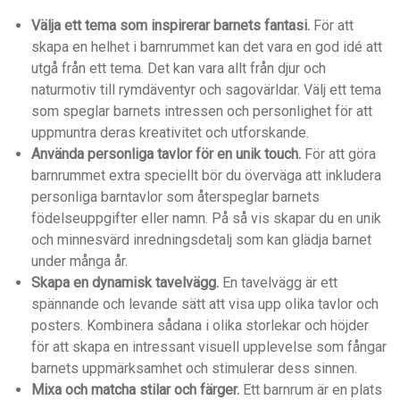
Välja ett tema som inspirerar barnets fantasi.
För att
skapa en helhet i barnrummet kan det vara en god idé att
utgå från ett tema. Det kan vara allt från djur och
naturmotiv till rymdäventyr och sagovärldar. Välj ett tema
som speglar barnets intressen och personlighet för att
uppmuntra deras kreativitet och utforskande.
Använda personliga tavlor för en unik touch.
För att göra
barnrummet extra speciellt bör du överväga att inkludera
personliga barntavlor som återspeglar barnets
födelseuppgifter eller namn. På så vis skapar du en unik
och minnesvärd inredningsdetalj som kan glädja barnet
under många år.
Skapa en dynamisk tavelvägg.
En tavelvägg är ett
spännande och levande sätt att visa upp olika tavlor och
posters. Kombinera sådana i olika storlekar och höjder
för att skapa en intressant visuell upplevelse som fångar
barnets uppmärksamhet och stimulerar dess sinnen.
Mixa och matcha stilar och färger.
Ett barnrum är en plats