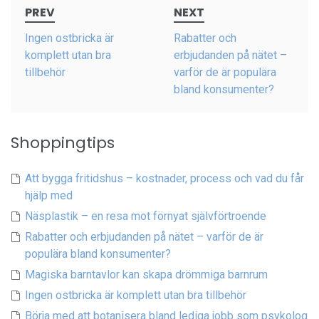
PREV
NEXT
navigation
Ingen ostbricka är
Rabatter och
komplett utan bra
erbjudanden på nätet –
tillbehör
varför de är populära
bland konsumenter?
Shoppingtips
Att bygga fritidshus – kostnader, process och vad du får
hjälp med
Näsplastik – en resa mot förnyat självförtroende
Rabatter och erbjudanden på nätet – varför de är
populära bland konsumenter?
Magiska barntavlor kan skapa drömmiga barnrum
Ingen ostbricka är komplett utan bra tillbehör
Börja med att botanisera bland lediga jobb som psykolog