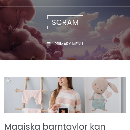
Skip
to
content
SCRAM
PRIMARY MENU
Magiska barntavlor kan